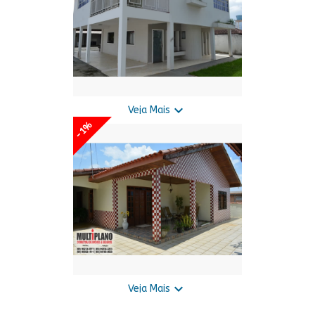

Veja Mais
-1%
Aluga-se Este Sobrado (Casa com 2
Pisos)
Preço disponível só para cliente!

Veja Mais