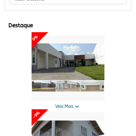
Destaque
0%

Veja Mais
-9%
Vende-se Esta Casa*
Preço disponível só para cliente!