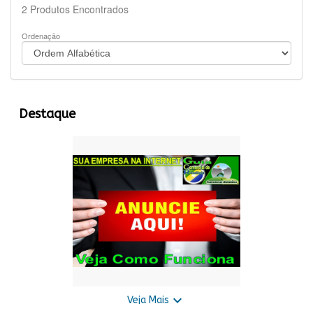
2
Produtos Encontrados
Ordenação
Destaque

Veja Mais