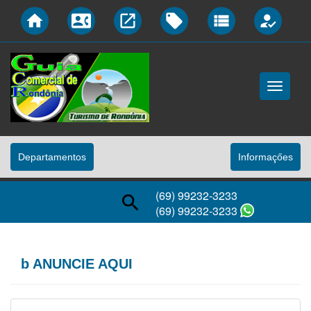
home
contact_phone
launch
local_offer
view_list
how_to_reg
Menu
Principal
Departamentos
Informaçőes
(69) 99232-3233
search
(69) 99232-3233
b ANUNCIE AQUI